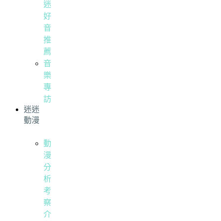
迷
好
音
推
薦
音
樂
專
訪
迷迷
動漫
動
漫
分
析
考
察
介