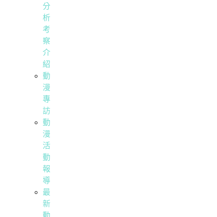
分
析
考
察
介
紹
動
漫
專
訪
動
漫
活
動
報
導
最
新
動