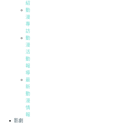
紹
動
漫
專
訪
動
漫
活
動
報
導
最
新
動
漫
情
報
影劇