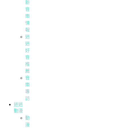
新
音
樂
情
報
迷
迷
好
音
推
薦
音
樂
專
訪
迷迷
動漫
動
漫