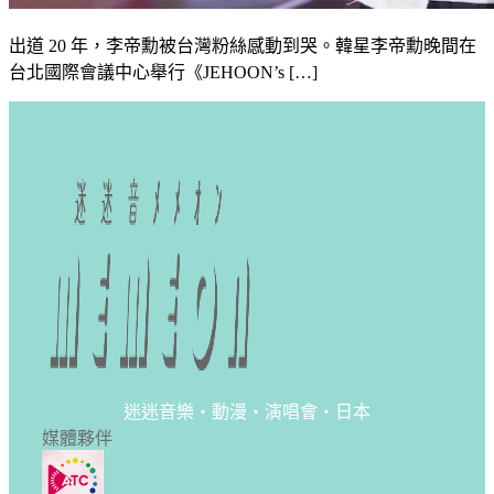
出道 20 年，李帝勳被台灣粉絲感動到哭。韓星李帝勳晚間在
台北國際會議中心舉行《JEHOON’s […]
迷迷音樂・動漫・演唱會・日本
媒體夥伴