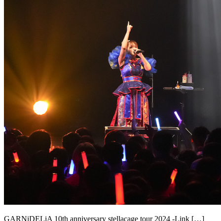
GARNiDELiA 10th anniversary stellacage tour 2024 -Link […]