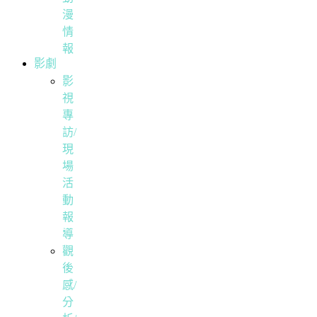
漫
情
報
影劇
影
視
專
訪/
現
場
活
動
報
導
觀
後
感/
分