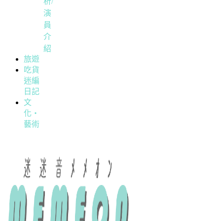
析/
演
員
介
紹
旅遊
吃貨
迷編
日記
文
化・
藝術