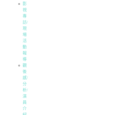
影
視
專
訪/
現
場
活
動
報
導
觀
後
感/
分
析/
演
員
介
紹