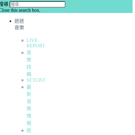
搜尋
Close this search box.
迷迷
音樂
LIVE
REPORT
音
樂
特
輯
SETLIST
最
新
音
樂
情
報
迷