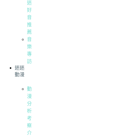
迷
好
音
推
薦
音
樂
專
訪
迷迷
動漫
動
漫
分
析
考
察
介