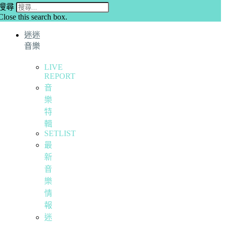
搜尋
Close this search box.
迷迷
音樂
LIVE
REPORT
音
樂
特
輯
SETLIST
最
新
音
樂
情
報
迷