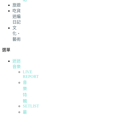
旅遊
吃貨
迷編
日記
文
化・
藝術
選單
迷迷
音樂
LIVE
REPORT
音
樂
特
輯
SETLIST
最