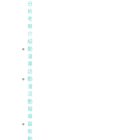
分
析
考
察
介
紹
動
漫
專
訪
動
漫
活
動
報
導
最
新
動