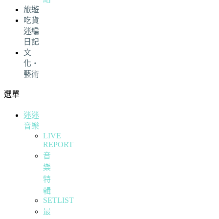
旅遊
吃貨
迷編
日記
文
化・
藝術
選單
迷迷
音樂
LIVE
REPORT
音
樂
特
輯
SETLIST
最