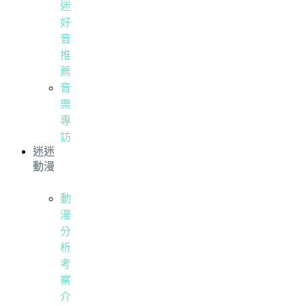
迷
好
音
推
薦
音
樂
專
訪
迷迷
動漫
動
漫
分
析
考
察
介