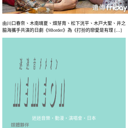
由川口春奈、木南晴夏、畑芽育、松下洸平、木戸大聖、井之
脇海攜手共演的日劇《9Border》為《打扮的戀愛是有理 […]
迷迷音樂・動漫・演唱會・日本
媒體夥伴