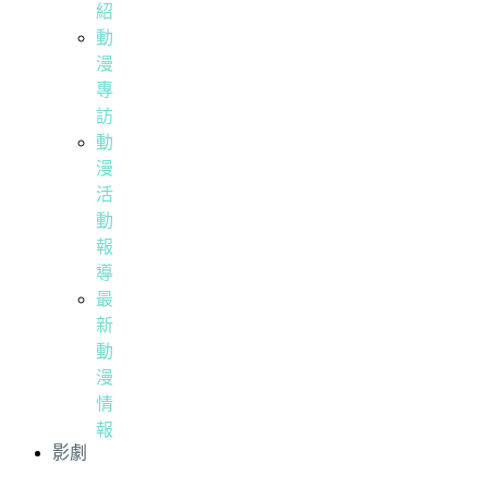
紹
動
漫
專
訪
動
漫
活
動
報
導
最
新
動
漫
情
報
影劇