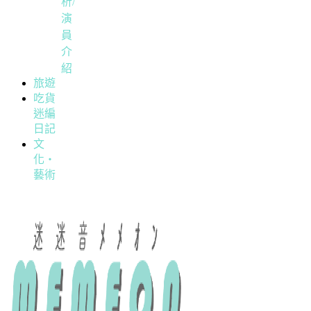
析/
演
員
介
紹
旅遊
吃貨
迷編
日記
文
化・
藝術