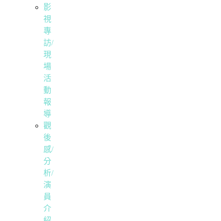
影
視
專
訪/
現
場
活
動
報
導
觀
後
感/
分
析/
演
員
介
紹