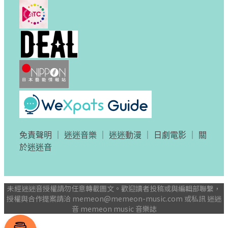
免責聲明
｜
迷迷音樂
｜
迷迷動漫
｜
日劇電影
｜
關
於迷迷音
未經迷迷音授權請勿任意轉載圖文。歡迎讀者投稿或與編輯部聯繫，
授權與合作提案請洽
memeon@memeon-music.com
或私訊 迷迷
音 memeon music 音樂誌