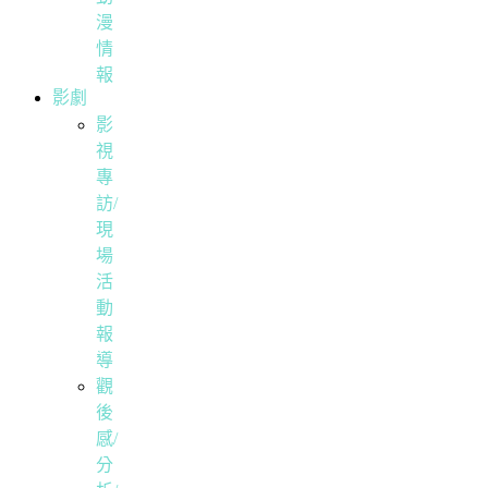
漫
情
報
影劇
影
視
專
訪/
現
場
活
動
報
導
觀
後
感/
分