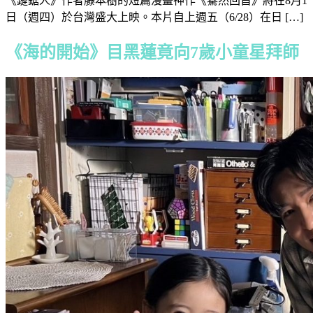
《鏈鋸人》作者藤本樹的短篇漫畫神作《驀然回首》將在8月1
日（週四）於台灣盛大上映。本片自上週五（6/28）在日 […]
《海的開始》目黑蓮竟向7歲小童星拜師