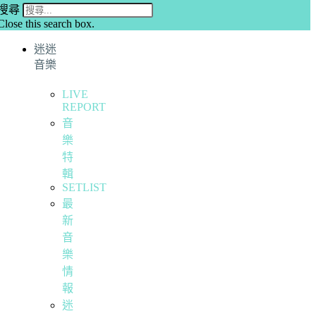
搜尋
Close this search box.
迷迷
音樂
LIVE
REPORT
音
樂
特
輯
SETLIST
最
新
音
樂
情
報
迷