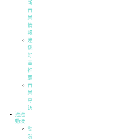
新
音
樂
情
報
迷
迷
好
音
推
薦
音
樂
專
訪
迷迷
動漫
動
漫