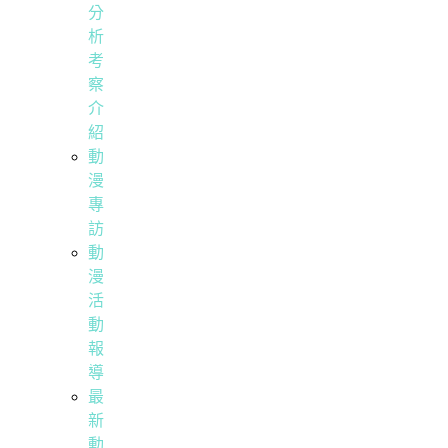
分
析
考
察
介
紹
動
漫
專
訪
動
漫
活
動
報
導
最
新
動