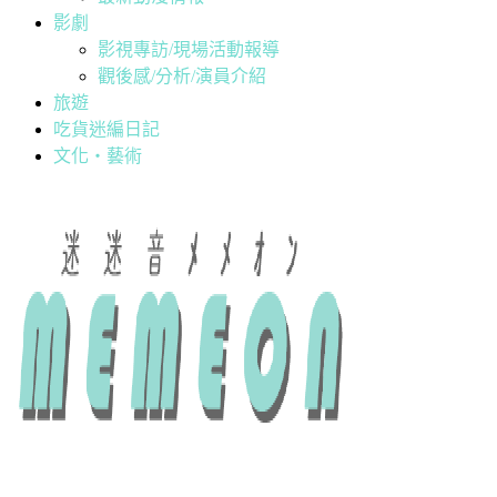
影劇
影視專訪/現場活動報導
觀後感/分析/演員介紹
旅遊
吃貨迷編日記
文化・藝術