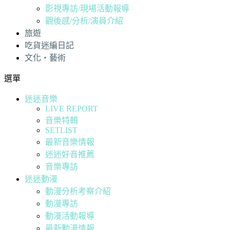
影視專訪/現場活動報導
觀後感/分析/演員介紹
旅遊
吃貨迷編日記
文化・藝術
選單
迷迷音樂
LIVE REPORT
音樂特輯
SETLIST
最新音樂情報
迷迷好音推薦
音樂專訪
迷迷動漫
動漫分析考察介紹
動漫專訪
動漫活動報導
最新動漫情報