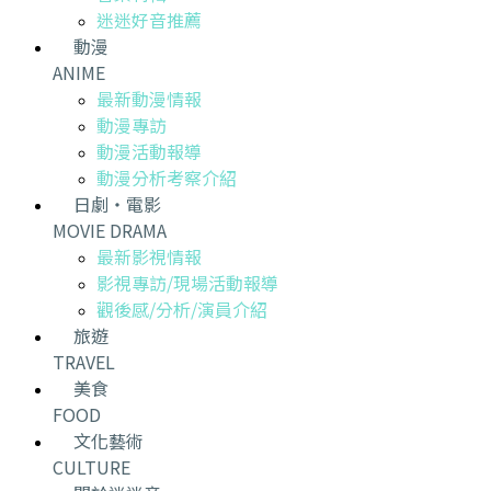
迷迷好音推薦
動漫
ANIME
最新動漫情報
動漫專訪
動漫活動報導
動漫分析考察介紹
日劇・電影
MOVIE DRAMA
最新影視情報
影視專訪/現場活動報導
觀後感/分析/演員介紹
旅遊
TRAVEL
美食
FOOD
文化藝術
CULTURE