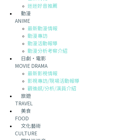
迷迷好音推薦
動漫
ANIME
最新動漫情報
動漫專訪
動漫活動報導
動漫分析考察介紹
日劇・電影
MOVIE DRAMA
最新影視情報
影視專訪/現場活動報導
觀後感/分析/演員介紹
旅遊
TRAVEL
美食
FOOD
文化藝術
CULTURE