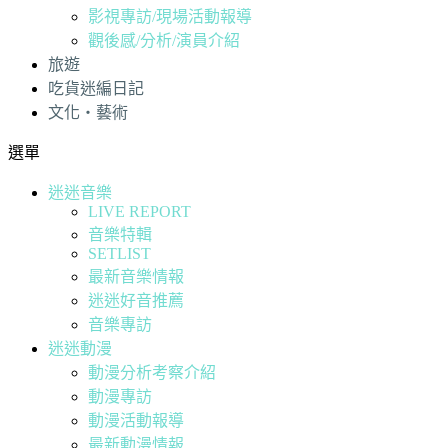
影視專訪/現場活動報導
觀後感/分析/演員介紹
旅遊
吃貨迷編日記
文化・藝術
選單
迷迷音樂
LIVE REPORT
音樂特輯
SETLIST
最新音樂情報
迷迷好音推薦
音樂專訪
迷迷動漫
動漫分析考察介紹
動漫專訪
動漫活動報導
最新動漫情報