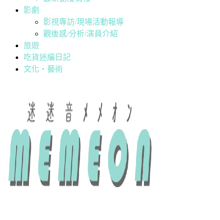
影劇
影視專訪/現場活動報導
觀後感/分析/演員介紹
旅遊
吃貨迷編日記
文化・藝術