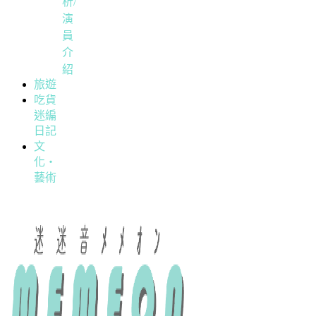
析/
演
員
介
紹
旅遊
吃貨
迷編
日記
文
化・
藝術