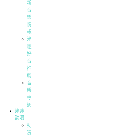
新
音
樂
情
報
迷
迷
好
音
推
薦
音
樂
專
訪
迷迷
動漫
動
漫