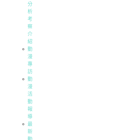
分
析
考
察
介
紹
動
漫
專
訪
動
漫
活
動
報
導
最
新
動