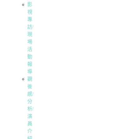
影
視
專
訪/
現
場
活
動
報
導
觀
後
感/
分
析/
演
員
介
紹