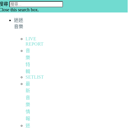
搜尋
Close this search box.
迷迷
音樂
LIVE
REPORT
音
樂
特
輯
SETLIST
最
新
音
樂
情
報
迷