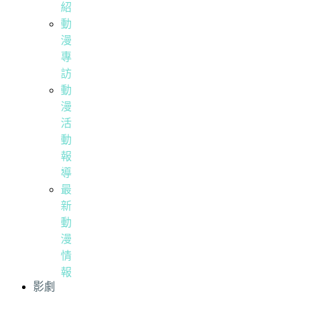
紹
動
漫
專
訪
動
漫
活
動
報
導
最
新
動
漫
情
報
影劇