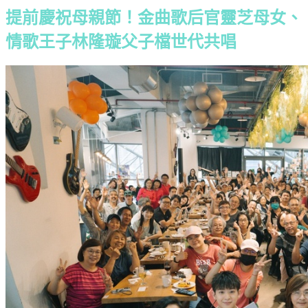
提前慶祝母親節！金曲歌后官靈芝母女、
情歌王子林隆璇父子檔世代共唱