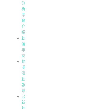
分
析
考
察
介
紹
動
漫
專
訪
動
漫
活
動
報
導
最
新
動