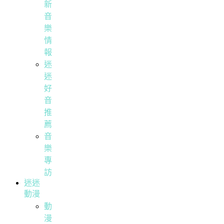
新
音
樂
情
報
迷
迷
好
音
推
薦
音
樂
專
訪
迷迷
動漫
動
漫