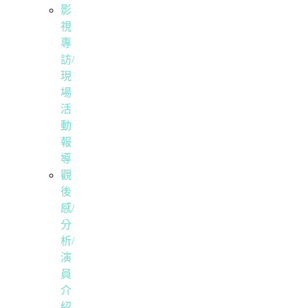
影
視
專
訪/
現
場
活
動
報
導
觀
後
感/
分
析/
演
員
介
紹