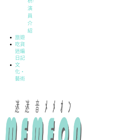
析/
演
員
介
紹
旅遊
吃貨
迷編
日記
文
化・
藝術