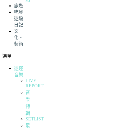
旅遊
吃貨
迷編
日記
文
化・
藝術
選單
迷迷
音樂
LIVE
REPORT
音
樂
特
輯
SETLIST
最