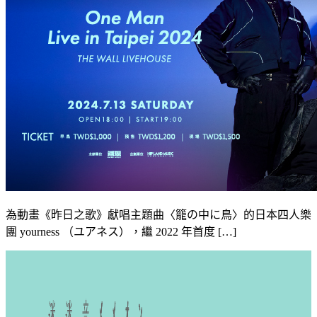
為動畫《昨日之歌》獻唱主題曲〈籠の中に鳥〉的日本四人樂
團 yourness （ユアネス），繼 2022 年首度 […]