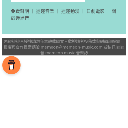
免責聲明
｜
迷迷音樂
｜
迷迷動漫
｜
日劇電影
｜
關
於迷迷音
未經迷迷音授權請勿任意轉載圖文。歡迎讀者投稿或與編輯部聯繫，
授權與合作提案請洽
memeon@memeon-music.com
或私訊 迷迷
音 memeon music 音樂誌