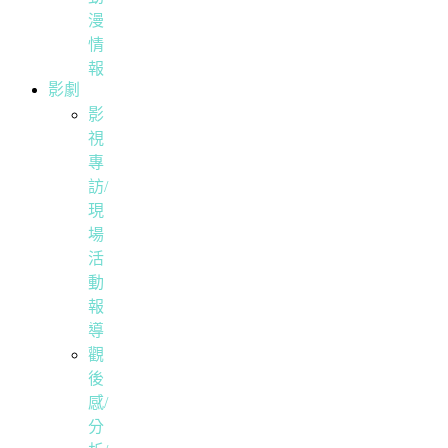
漫
情
報
影劇
影
視
專
訪/
現
場
活
動
報
導
觀
後
感/
分