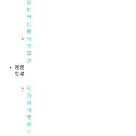
迷
好
音
推
薦
音
樂
專
訪
迷迷
動漫
動
漫
分
析
考
察
介