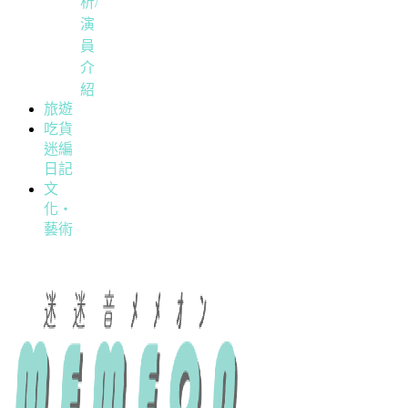
析/
演
員
介
紹
旅遊
吃貨
迷編
日記
文
化・
藝術