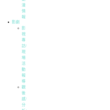
漫
情
報
影劇
影
視
專
訪/
現
場
活
動
報
導
觀
後
感/
分