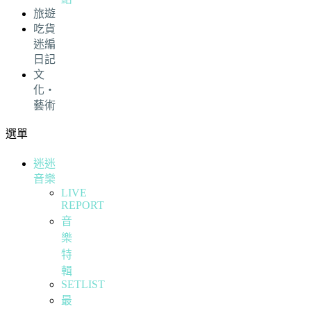
旅遊
吃貨
迷編
日記
文
化・
藝術
選單
迷迷
音樂
LIVE
REPORT
音
樂
特
輯
SETLIST
最