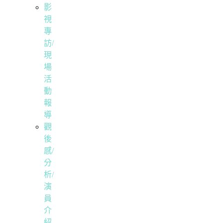
影
視
專
訪/
現
場
活
動
報
導
觀
後
感/
分
析/
演
員
介
紹