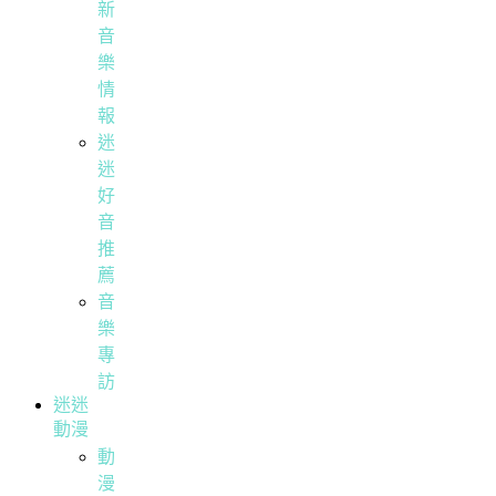
新
音
樂
情
報
迷
迷
好
音
推
薦
音
樂
專
訪
迷迷
動漫
動
漫