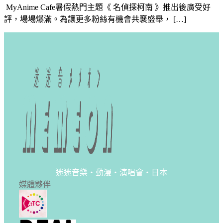
MyAnime Cafe暑假熱門主題《 名偵探柯南 》推出後廣受好
評，場場爆滿。為讓更多粉絲有機會共襄盛舉， […]
迷迷音樂・動漫・演唱會・日本
媒體夥伴