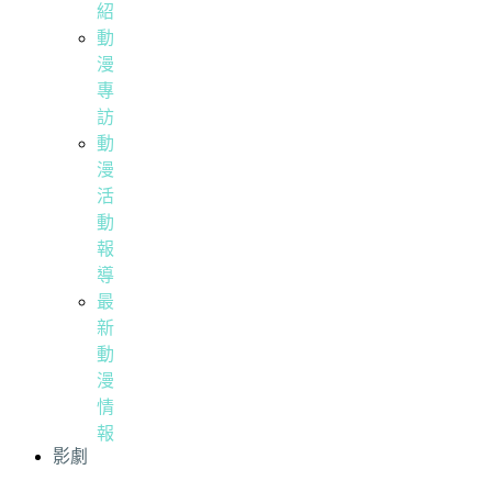
紹
動
漫
專
訪
動
漫
活
動
報
導
最
新
動
漫
情
報
影劇