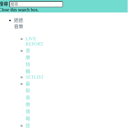
搜尋
Close this search box.
迷迷
音樂
LIVE
REPORT
音
樂
特
輯
SETLIST
最
新
音
樂
情
報
迷