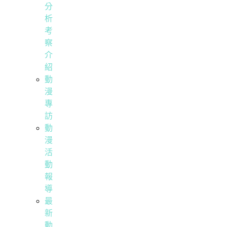
分
析
考
察
介
紹
動
漫
專
訪
動
漫
活
動
報
導
最
新
動