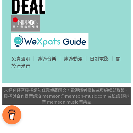
免責聲明
｜
迷迷音樂
｜
迷迷動漫
｜
日劇電影
｜
關
於迷迷音
未經迷迷音授權請勿任意轉載圖文。歡迎讀者投稿或與編輯部聯繫，
授權與合作提案請洽
memeon@memeon-music.com
或私訊 迷迷
音 memeon music 音樂誌