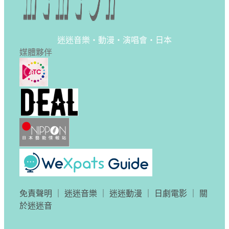
迷迷音樂・動漫・演唱會・日本
媒體夥伴
免責聲明
｜
迷迷音樂
｜
迷迷動漫
｜
日劇電影
｜
關
於迷迷音