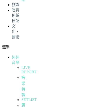
旅遊
吃貨
迷編
日記
文
化・
藝術
選單
迷迷
音樂
LIVE
REPORT
音
樂
特
輯
SETLIST
最