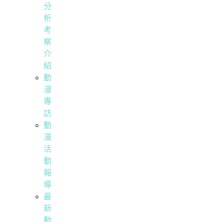
分
析
考
察
介
紹
動
漫
專
訪
動
漫
活
動
報
導
最
新
動