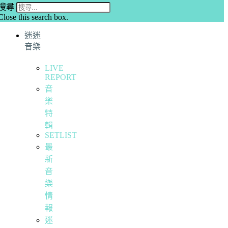
搜尋
Close this search box.
迷迷
音樂
LIVE
REPORT
音
樂
特
輯
SETLIST
最
新
音
樂
情
報
迷