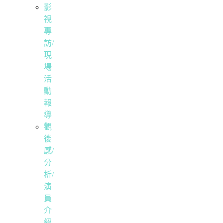
影
視
專
訪/
現
場
活
動
報
導
觀
後
感/
分
析/
演
員
介
紹