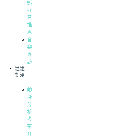
迷
好
音
推
薦
音
樂
專
訪
迷迷
動漫
動
漫
分
析
考
察
介