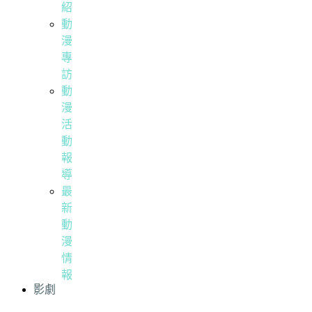
紹
動
漫
專
訪
動
漫
活
動
報
導
最
新
動
漫
情
報
影劇