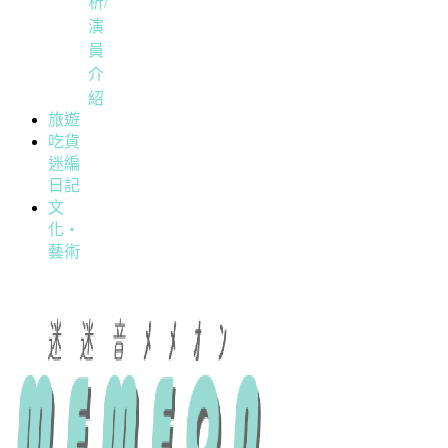
析/
演
員
介
紹
旅遊
吃貨
迷編
日記
文
化・
藝術