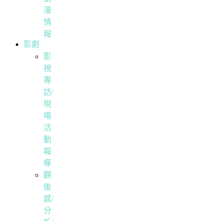
漫
情
報
影劇
影
視
專
訪/
現
場
活
動
報
導
觀
後
感/
分