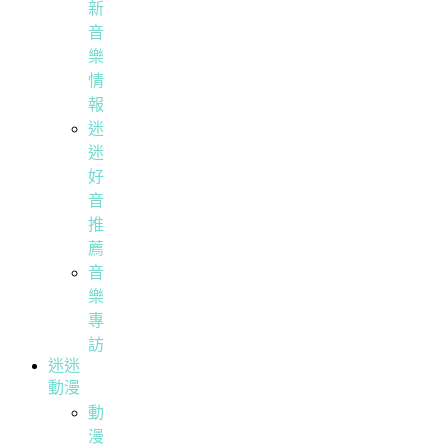
新
音
樂
情
報
迷
迷
好
音
推
薦
音
樂
專
訪
迷迷
動漫
動
漫