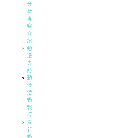
分
析
考
察
介
紹
動
漫
專
訪
動
漫
活
動
報
導
最
新
動