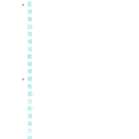
影
視
專
訪/
現
場
活
動
報
導
觀
後
感/
分
析/
演
員
介
紹