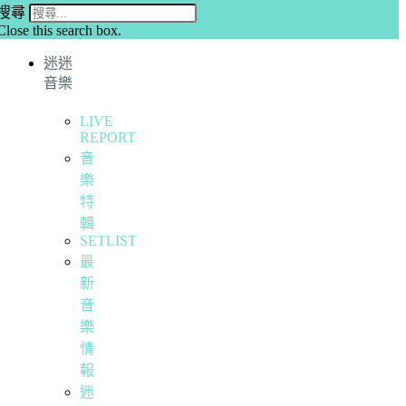
搜尋
Close this search box.
迷迷
音樂
LIVE
REPORT
音
樂
特
輯
SETLIST
最
新
音
樂
情
報
迷