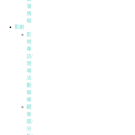
漫
情
報
影劇
影
視
專
訪/
現
場
活
動
報
導
觀
後
感/
分