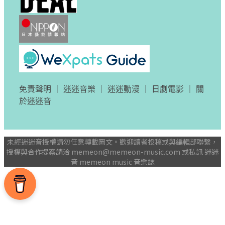
免責聲明
｜
迷迷音樂
｜
迷迷動漫
｜
日劇電影
｜
關
於迷迷音
未經迷迷音授權請勿任意轉載圖文。歡迎讀者投稿或與編輯部聯繫，
授權與合作提案請洽
memeon@memeon-music.com
或私訊 迷迷
音 memeon music 音樂誌