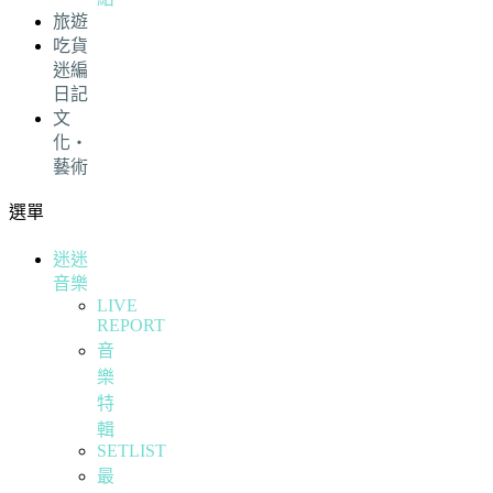
旅遊
吃貨
迷編
日記
文
化・
藝術
選單
迷迷
音樂
LIVE
REPORT
音
樂
特
輯
SETLIST
最