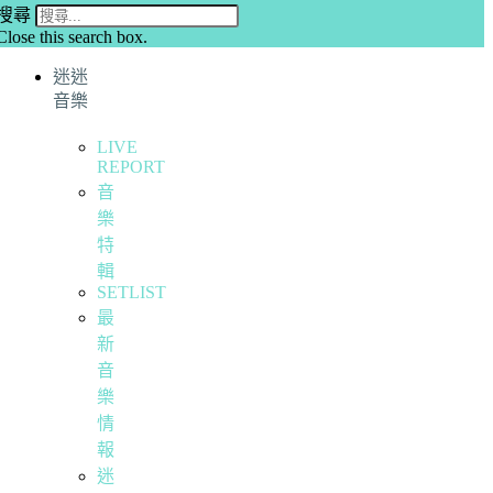
搜尋
Close this search box.
迷迷
音樂
LIVE
REPORT
音
樂
特
輯
SETLIST
最
新
音
樂
情
報
迷