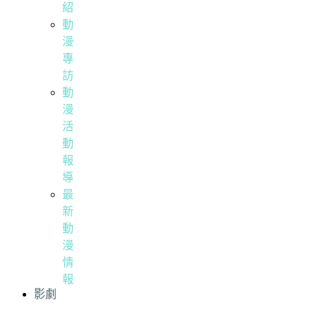
紹
動
漫
專
訪
動
漫
活
動
報
導
最
新
動
漫
情
報
影劇