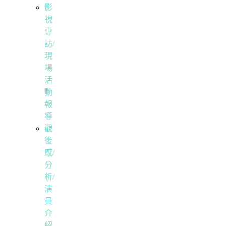
影
視
專
訪/
現
場
活
動
報
導
觀
後
感/
分
析/
演
員
介
紹