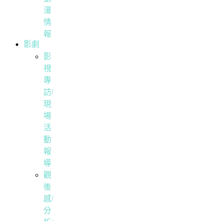
漫
情
報
影劇
影
視
專
訪/
現
場
活
動
報
導
觀
後
感/
分