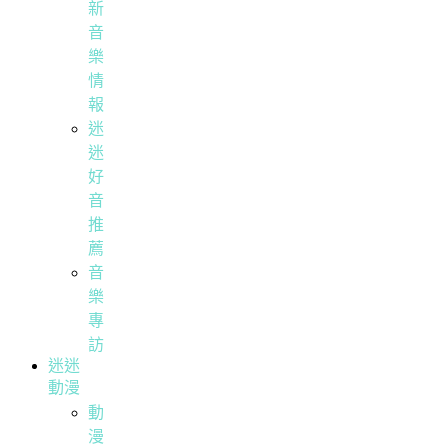
新
音
樂
情
報
迷
迷
好
音
推
薦
音
樂
專
訪
迷迷
動漫
動
漫