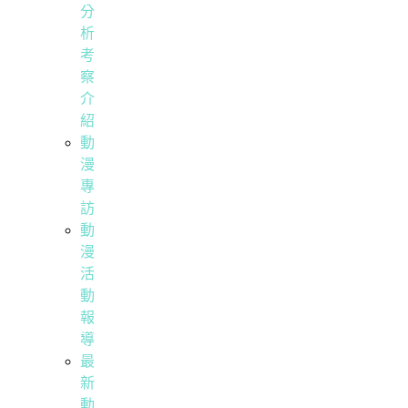
分
析
考
察
介
紹
動
漫
專
訪
動
漫
活
動
報
導
最
新
動