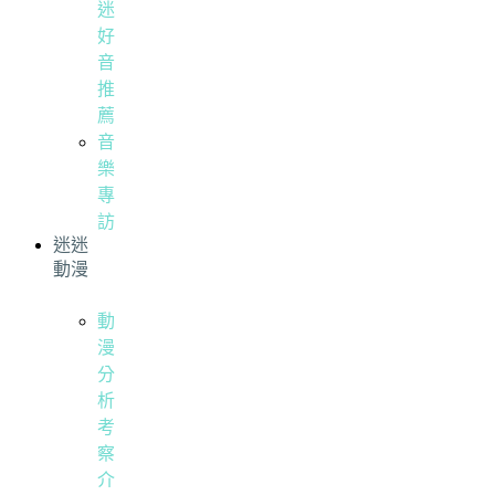
迷
好
音
推
薦
音
樂
專
訪
迷迷
動漫
動
漫
分
析
考
察
介