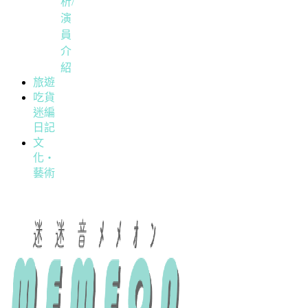
析/
演
員
介
紹
旅遊
吃貨
迷編
日記
文
化・
藝術