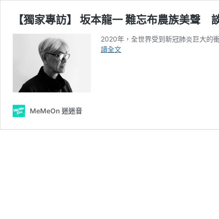
【獨家專訪】 坂本龍一 難忘布農族美聲 
2020年，全世界受到新冠肺炎巨大的衝
【獨
讀全文
家
專
訪】
坂
本
龍
MeMeOn 迷迷音
一
難
忘
布
農
族
美
聲
談
疫