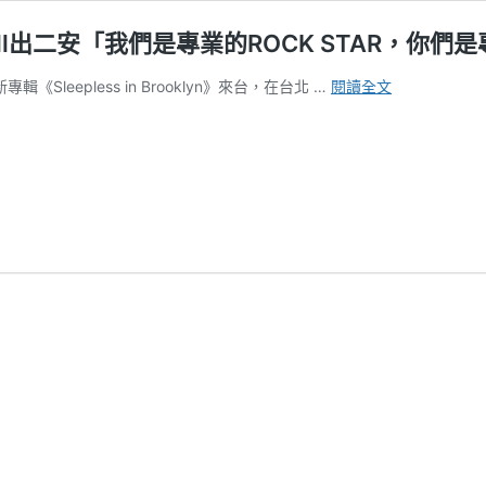
call出二安「我們是專業的ROCK STAR，你們
【迷
輯《Sleepless in Brooklyn》來台，在台北 …
閱讀全文
迷
現
場】
[ALEXANDRO
台
灣
場
狂
call
出
二
安
「我
們
是
專
業