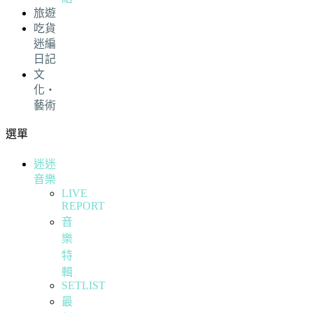
旅遊
吃貨
迷編
日記
文
化・
藝術
選單
迷迷
音樂
LIVE
REPORT
音
樂
特
輯
SETLIST
最