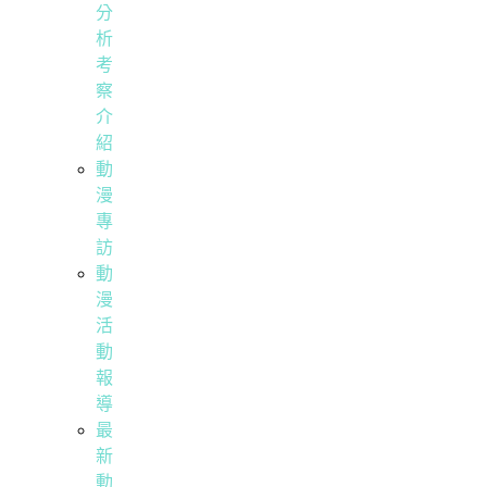
分
析
考
察
介
紹
動
漫
專
訪
動
漫
活
動
報
導
最
新
動