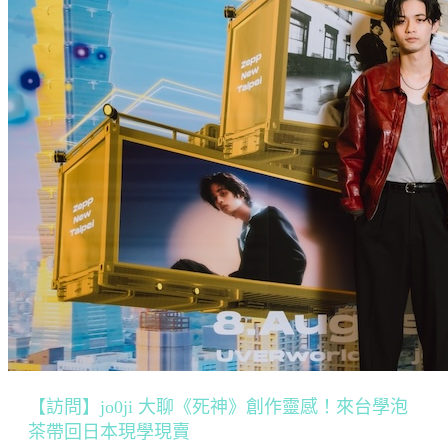
【訪問】jo0ji 大聊《死神》創作靈感！來台學泡
茶帶回日本現學現賣