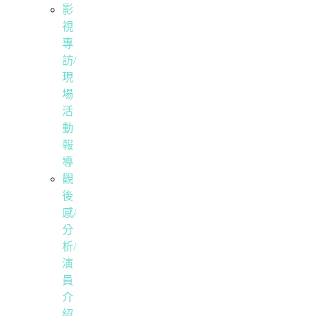
影
視
專
訪/
現
場
活
動
報
導
觀
後
感/
分
析/
演
員
介
紹