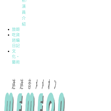
析/
演
員
介
紹
旅遊
吃貨
迷編
日記
文
化・
藝術