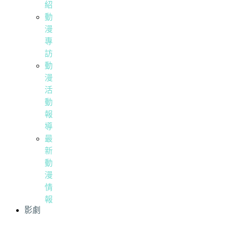
紹
動
漫
專
訪
動
漫
活
動
報
導
最
新
動
漫
情
報
影劇