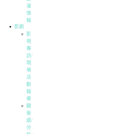
漫
情
報
影劇
影
視
專
訪/
現
場
活
動
報
導
觀
後
感/
分