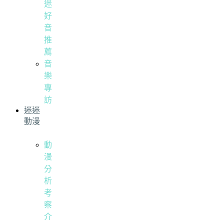
迷
好
音
推
薦
音
樂
專
訪
迷迷
動漫
動
漫
分
析
考
察
介