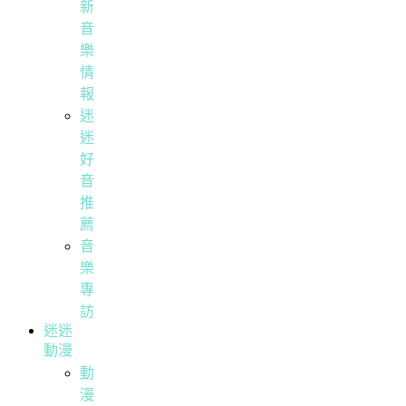
新
音
樂
情
報
迷
迷
好
音
推
薦
音
樂
專
訪
迷迷
動漫
動
漫