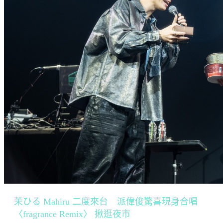
茉ひる Mahiru 二度來台 派偉俊驚喜現身合唱
〈fragrance Remix〉 揪逛夜市