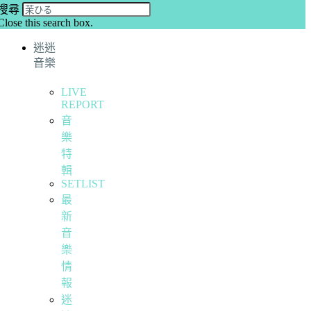
搜尋
Close this search box.
迷迷
音樂
LIVE
REPORT
音
樂
特
輯
SETLIST
最
新
音
樂
情
報
迷