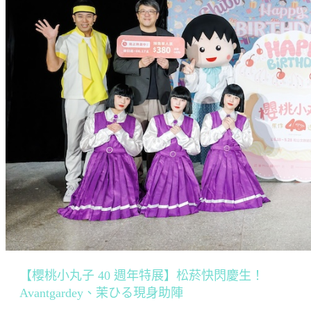
【櫻桃小丸子 40 週年特展】松菸快閃慶生！
Avantgardey、茉ひる現身助陣