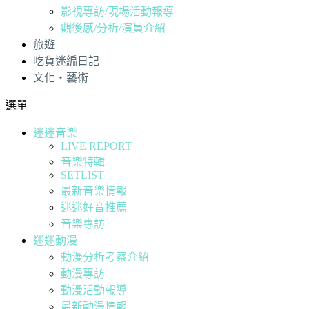
影視專訪/現場活動報導
觀後感/分析/演員介紹
旅遊
吃貨迷編日記
文化・藝術
選單
迷迷音樂
LIVE REPORT
音樂特輯
SETLIST
最新音樂情報
迷迷好音推薦
音樂專訪
迷迷動漫
動漫分析考察介紹
動漫專訪
動漫活動報導
最新動漫情報