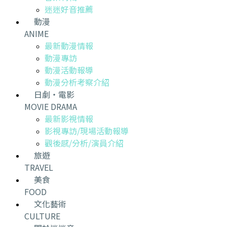
迷迷好音推薦
動漫
ANIME
最新動漫情報
動漫專訪
動漫活動報導
動漫分析考察介紹
日劇・電影
MOVIE DRAMA
最新影視情報
影視專訪/現場活動報導
觀後感/分析/演員介紹
旅遊
TRAVEL
美食
FOOD
文化藝術
CULTURE