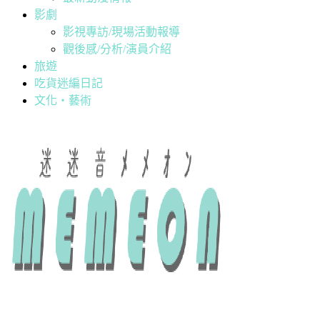
影劇
影視專訪/現場活動報導
觀後感/分析/演員介紹
旅遊
吃貨迷編日記
文化・藝術