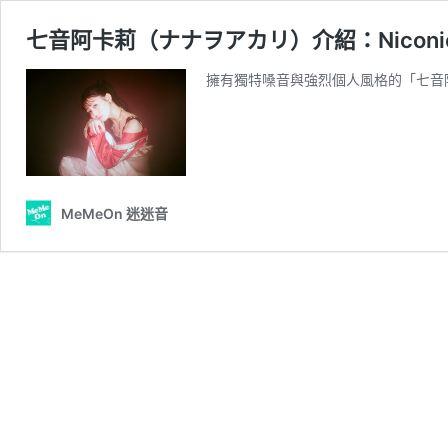
七音阿卡莉（ナナヲアカリ）介紹：Nicon
擁有獨特嗓音與強烈個人風格的「七音阿卡莉
MeMeOn 迷迷音