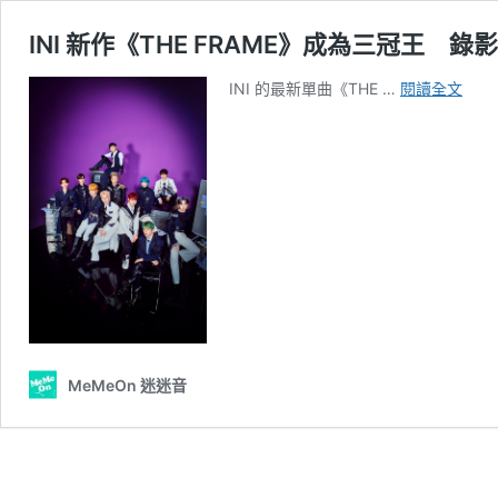
INI 新作《THE FRAME》成為三冠王 
INI
INI 的最新單曲《THE …
閱讀全文
新
作
《TH
FRA
成
為
三
冠
王
錄
影
片
MeMeOn 迷迷音
問
候
迷
迷
音