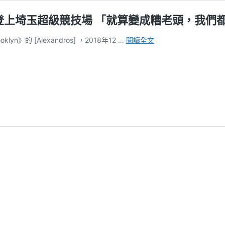
巡迴終場登上埼玉超級競技場 「就算變成糟老頭，
【迷
klyn》的 [Alexandros] ，2018年12 …
閱讀全文
迷
現
場】
[Alexandros]
日
本
巡
迴
終
場
登
上
埼
玉
超
級
競